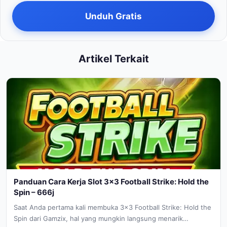
Unduh Gratis
Artikel Terkait
Panduan Cara Kerja Slot 3×3 Football Strike: Hold the
Spin – 666j
Saat Anda pertama kali membuka 3×3 Football Strike: Hold the
Spin dari Gamzix, hal yang mungkin langsung menarik