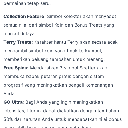
permainan tetap seru:
Collection Feature:
Simbol Kolektor akan menyedot
semua nilai dari simbol Koin dan Bonus Treats yang
muncul di layar.
Terry Treats:
Karakter hantu Terry akan secara acak
mengambil simbol koin yang tidak terkumpul,
memberikan peluang tambahan untuk menang.
Free Spins:
Mendaratkan 3 simbol Scatter akan
membuka babak putaran gratis dengan sistem
progresif yang meningkatkan pengali kemenangan
Anda.
GO Ultra:
Bagi Anda yang ingin meningkatkan
intensitas, fitur ini dapat diaktifkan dengan tambahan
50% dari taruhan Anda untuk mendapatkan nilai bonus
yang lebih besar dan peluang lebih tinggi.