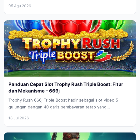
perhatian Anda...
05 Agu 2026
Panduan Cepat Slot Trophy Rush Triple Boost: Fitur
dan Mekanisme – 666j
Trophy Rush 666j Triple Boost hadir sebagai slot video 5
gulungan dengan 40 garis pembayaran tetap yang
menawarkan pengalaman bermain...
18 Jul 2026